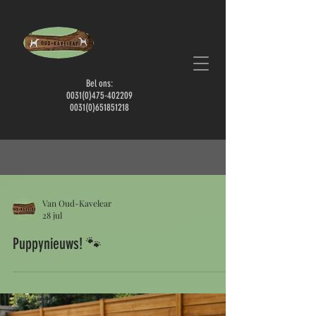
Bel ons:
0031
(0)475-402209
0031(0)651851218
BLOG
Van Oud-Kavelear
28 jul
Puppynieuws! 🐾