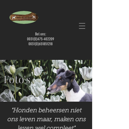
Bel ons:
0031
(0)475-402209
0031(0)651851218
Foto's
"Honden beheersen niet
ons leven maar, maken ons
leven wel compleet"